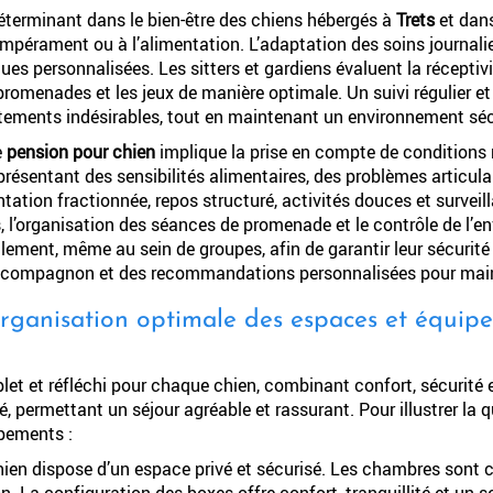
déterminant dans le bien-être des chiens hébergés à
Trets
et dan
empérament ou à l’alimentation. L’adaptation des soins journaliers 
ques personnalisées. Les sitters et gardiens évaluent la réceptivit
s promenades et les jeux de manière optimale. Un suivi régulier
portements indésirables, tout en maintenant un environnement sé
e
pension pour chien
implique la prise en compte de conditions 
résentant des sensibilités alimentaires, des problèmes articu
tation fractionnée, repos structuré, activités douces et surveil
 l’organisation des séances de promenade et le contrôle de l’e
lement, même au sein de groupes, afin de garantir leur sécurité 
eur compagnon et des recommandations personnalisées pour main
anisation optimale des espaces et équipe
et et réfléchi pour chaque chien, combinant confort, sécurité
permettant un séjour agréable et rassurant. Pour illustrer la qu
pements :
ien dispose d’un espace privé et sécurisé. Les chambres sont co
La configuration des boxes offre confort, tranquillité et un se