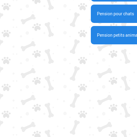
Pension pour chats
Pension petits anim