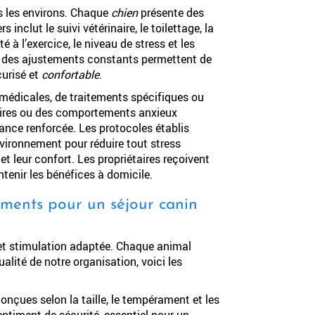
s les environs. Chaque
chien
présente des
inclut le suivi vétérinaire, le toilettage, la
é à l’exercice, le niveau de stress et les
 et des ajustements constants permettent de
curisé et
confortable
.
médicales, de traitements spécifiques ou
laires ou des comportements anxieux
lance renforcée. Les protocoles établis
nvironnement pour réduire tout stress
et leur confort. Les propriétaires reçoivent
tenir les bénéfices à domicile.
ments pour un séjour canin
 et stimulation adaptée. Chaque animal
alité de notre organisation, voici les
nçues selon la taille, le tempérament et les
ntiment de sécurité, essentiel pour un