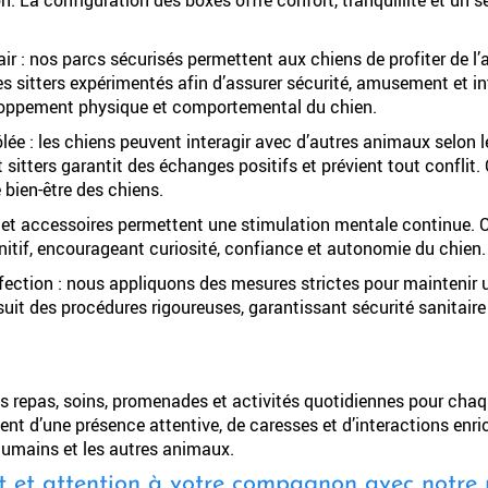
r : nos parcs sécurisés permettent aux chiens de profiter de l’ai
s sitters expérimentés afin d’assurer sécurité, amusement et in
eloppement physique et comportemental du chien.
e : les chiens peuvent interagir avec d’autres animaux selon le
sitters garantit des échanges positifs et prévient tout conflit.
e bien-être des chiens.
rs et accessoires permettent une stimulation mentale continue. C
tif, encourageant curiosité, confiance et autonomie du chien.
nfection : nous appliquons des mesures strictes pour maintenir
 suit des procédures rigoureuses, garantissant sécurité sanitair
s repas, soins, promenades et activités quotidiennes pour chaqu
ent d’une présence attentive, de caresses et d’interactions enric
 humains et les autres animaux.
rt et attention à votre compagnon avec notre 