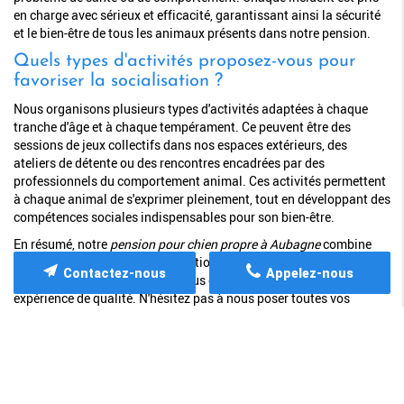
en charge avec sérieux et efficacité, garantissant ainsi la sécurité
et le bien-être de tous les animaux présents dans notre pension.
Quels types d'activités proposez-vous pour
favoriser la socialisation ?
Nous organisons plusieurs types d'activités adaptées à chaque
tranche d'âge et à chaque tempérament. Ce peuvent être des
sessions de jeux collectifs dans nos espaces extérieurs, des
ateliers de détente ou des rencontres encadrées par des
professionnels du comportement animal. Ces activités permettent
à chaque animal de s'exprimer pleinement, tout en développant des
compétences sociales indispensables pour son bien-être.
En résumé, notre
pension pour chien propre à Aubagne
combine
des soins rigoureux, des installations modernes et une écoute
Contactez-nous
Appelez-nous
attentive qui vous garantit, à vous et à votre animal, une
expérience de qualité. N'hésitez pas à nous poser toutes vos
questions, nous sommes là pour vous accompagner et vous
rassurer dans chacun de vos choix.